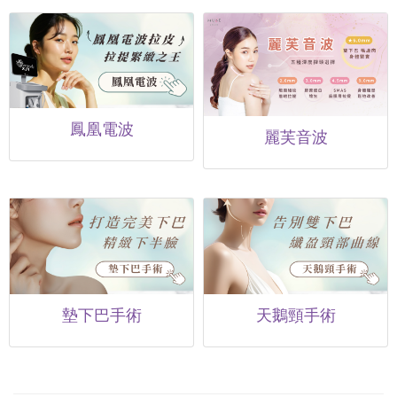
鳳凰電波
麗芙音波
墊下巴手術
天鵝頸手術