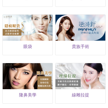
眼袋
貴族手術
隆鼻美學
線雕拉提