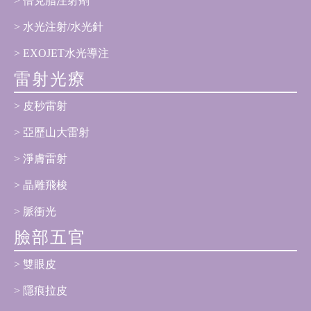
倍克脂注射劑
水光注射/水光針
EXOJET水光導注
雷射光療
皮秒雷射
亞歷山大雷射
淨膚雷射
晶雕飛梭
脈衝光
臉部五官
雙眼皮
隱痕拉皮