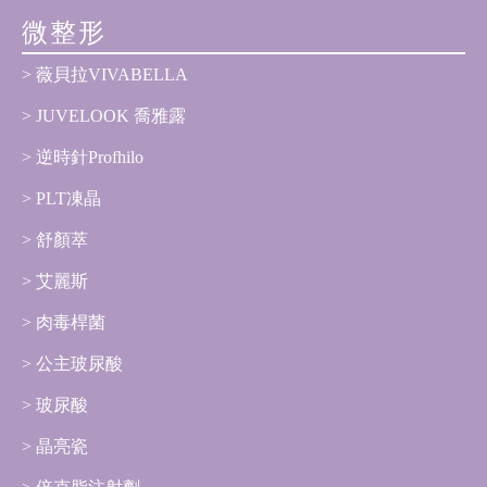
微整形
薇貝拉VIVABELLA
JUVELOOK 喬雅露
逆時針Profhilo
PLT凍晶
舒顏萃
艾麗斯
肉毒桿菌
公主玻尿酸
玻尿酸
晶亮瓷