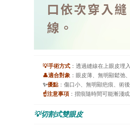
💡手術方式
：透過縫線在上眼皮埋
👤適合對象
：眼皮薄、無明顯鬆弛
✨
優點
：
傷口小、無明顯疤痕、
術後
☝️注意事項
：摺痕隨時間可能漸淺或
💡切割式雙眼皮