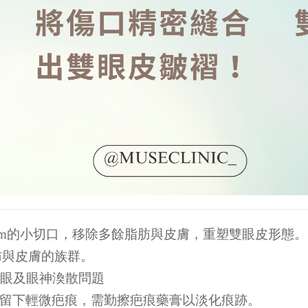
.5cm的小切口，移除多餘脂肪與皮膚，重塑雙眼皮形態。
肪與皮膚的族群。
眼及眼神渙散問題
留下輕微疤痕，需勤擦疤痕藥膏以淡化痕跡。