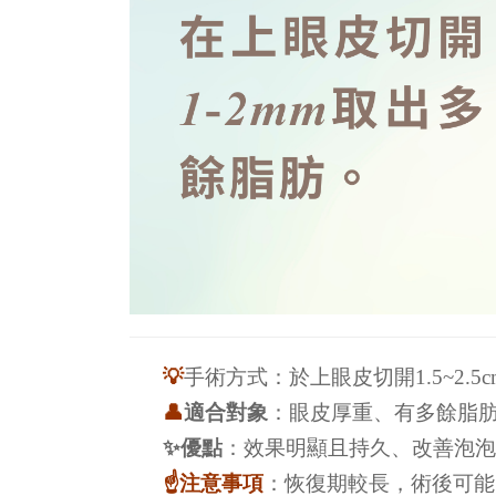
💡
手術方式：於上眼皮切開1.5~2
👤
適合對象
：眼皮厚重、有多餘脂
✨優點
：
效果明顯且持久、
改善泡泡
☝️注意事項
：恢復期較長，術後可能