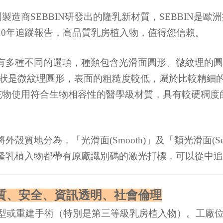
由法國製造商SEBBIN研發出的隆乳新材質，SEBBIN
10年追蹤報告，高品質乳房植入物，值得您信賴。
有多種不同的選項，種類包含光滑面圓形、微紋理的圓
ty)材質形狀是微紋理圓形，表面的粗糙度較低，屬於比較
填充物使用符合生物相容性的醫學級材質，具有較硬稠
分為，「光滑面(Smooth)」及「類光滑面(Semi-smo
隆乳植入物都帶有原廠識別碼的激光打標，可以從中追
質、安全、資訊透明、社會倫理
整型或重建手術（特別是第三等級乳房植入物）。工廠位於巴