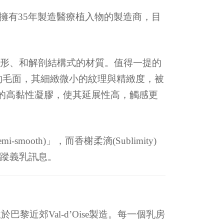
是歐洲擁有35年製造醫療植入物的製造商，目
形、和解剖結構式的材質。值得一提的
精細的毛面，其細緻微小的紋理與精緻度，被
度的高黏性凝膠，使其延展性高，觸感更
oth)」，而香榭柔滴(Sublimity)
蹤義乳訊息。
黎近郊Val-d’Oise製造。每一個乳房