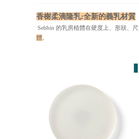
香榭柔滴隆乳:全新的義乳材質
Sebbin 的乳房植體在硬度上、形狀
體
。