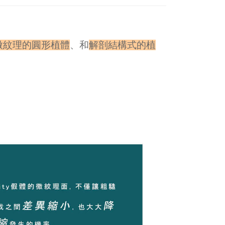
微紋理的圓形植體
、和
解剖結構式的植