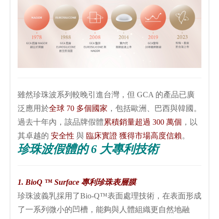
雖然珍珠波系列較晚引進台灣，但
GCA
的產品已廣
泛應用於
全球
70
多個國家
，包括歐洲、巴西與韓國。
過去十年內，該品牌假體
累積銷量超過
300
萬個
，以
其卓越的
安全性
與
臨床實證
獲得市場高度信賴
。
珍珠波假體的 6 大專利技術
1. BioQ ™ Surface 專利珍珠表層膜
珍珠波義乳採用了Bio-Q™表面處理技術，在表面形成
了一系列微小的凹槽，能夠與人體組織更自然地融