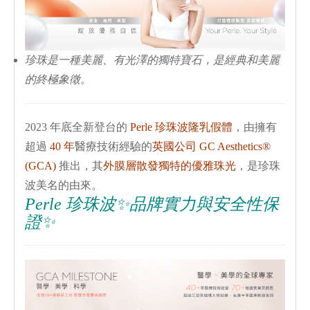
珍珠是一種美麗、有光澤的獨特寶石，是經典和美麗
的終極象徵。
2023
年底全新登台的
Perle
珍珠波隆乳假體
，由擁有
超過
40
年
醫療技術經驗的
英國公司
GC Aesthetics®
(GCA)
推出，其
外膜層散發獨特的優雅珠光
，是珍珠
波美名的由來。
Perle
珍珠波✨
品牌實力與安全性保
證
✨