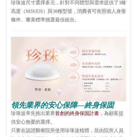
珍珠波尺寸選擇多元，針對不同體型與需求提供了
3
種
高度（
M/H/EH
）與
38
種型號，消費者可依照個人身形
條件、審美標準挑選最佳組合。
領先業界的安心保障—終身保固
珍珠波率先推出業界
首創的終身保固計畫
，為顧客提
供安心無憂的選擇。
只要在認證醫療院所使用珍珠波植體，並由院所人員