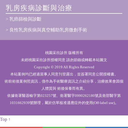
乳房疾病診斷與治療
乳癌篩檢與診斷
良性乳房疾病與真空輔助乳房微創手術
桃園采欣診所 版權所有
未經桃園采欣診所授權同意 請勿節錄或轉載本站圖文
Copyright © 2019 All Rights Reserved
本站案例均已經過當事人同意刊登露出，並簽署同意公開授權書。
術前術後案例照資訊，僅作為手術醫療資訊之介紹分享，治療效果會因個
人體質與 術後保養而有異。
依據衛署醫器輸字第023257號、衛署醫字0990262180號及衛部醫字第
1031662939號辦理，屬於仿單核准適應症外的使用(Off-label use)。
Top ↑