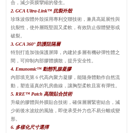
合，減少莢膜攣縮的發生。
2. GCA Ultra-Link™ 抗裂外殼
珍珠波假體外殼採用專利交聯技術，兼具高延展性與
抗裂性，使外層既堅固又柔軟，有效防止假體變形或
破裂。
3. GCA 360° 防護阻隔層
特別打造加強保護屏障，內建於多層有機矽彈性體之
間，可抑制內部膠體擴散，提升安全性。
4. Emunomic™ 動態乳腺凝膠
內部填充第 6 代高內聚力凝膠，能隨身體動作自然流
動，塑造逼真的乳房曲線，讓胸型柔軟且富有彈性。
5. RRE™ Patch 高階貼合技術
升級的膠體與外膜貼合技術，確保層層緊密結合，減
少術後水波紋的風險，即使承受外力也不易分離或變
形。
6.
多樣化尺寸選擇