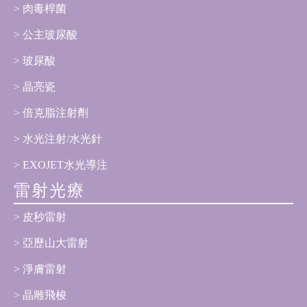
肉毒桿菌
公主玻尿酸
玻尿酸
晶亮瓷
倍克脂注射劑
水光注射/水光針
EXOJET水光導注
雷射光療
皮秒雷射
亞歷山大雷射
淨膚雷射
晶雕飛梭