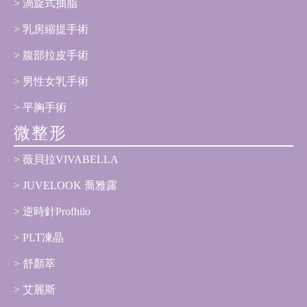
渦旋式抽脂
乳房縮提手術
腹部拉皮手術
男性女乳手術
平胸手術
微整形
薇貝拉VIVABELLA
JUVELOOK 喬雅露
逆時針Profhilo
PLT凍晶
舒顏萃
艾麗斯