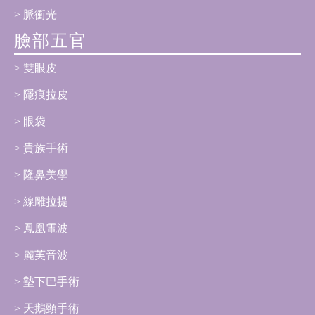
脈衝光
臉部五官
雙眼皮
隱痕拉皮
眼袋
貴族手術
隆鼻美學
線雕拉提
鳳凰電波
麗芙音波
墊下巴手術
天鵝頸手術