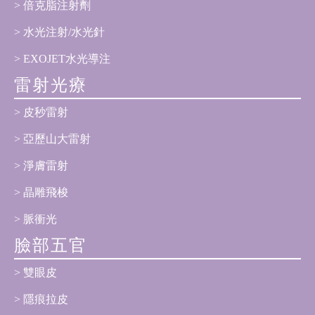
倍克脂注射劑
水光注射/水光針
EXOJET水光導注
雷射光療
皮秒雷射
亞歷山大雷射
淨膚雷射
晶雕飛梭
脈衝光
臉部五官
雙眼皮
隱痕拉皮