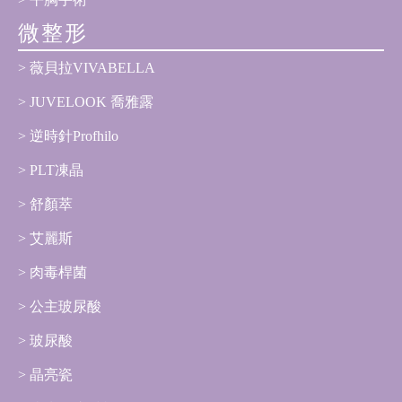
微整形
薇貝拉VIVABELLA
JUVELOOK 喬雅露
逆時針Profhilo
PLT凍晶
舒顏萃
艾麗斯
肉毒桿菌
公主玻尿酸
玻尿酸
晶亮瓷