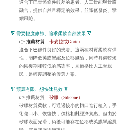
適合下巴骨骼條件較差的患者。人工骨能與骨膜
融合，提供自然且穩定的效果，並降低發炎、攣
縮風險。
🔻 需要輕度修飾、追求柔軟自然效果 🔻
👉
推薦材質：
卡麥拉或Gortex
適合下巴條件良好的患者。這兩種材質柔軟有彈
性，能降低莢膜攣縮及位移風險，同時具備較短
的恢復期和較低的感染率，且價格比人工骨親
民，是輕度調整的優選方案。
🔻 預算有限、想快速見效 🔻
👉
推薦材質：
矽膠（Silicone）
矽膠材質柔軟，可通過較小的切口進行植入，手
術傷口小、恢復快，價格相對經濟實惠。但由於
矽膠表面光滑，術後可能存在位移或莢膜攣縮風
險，需要加強術後護理。