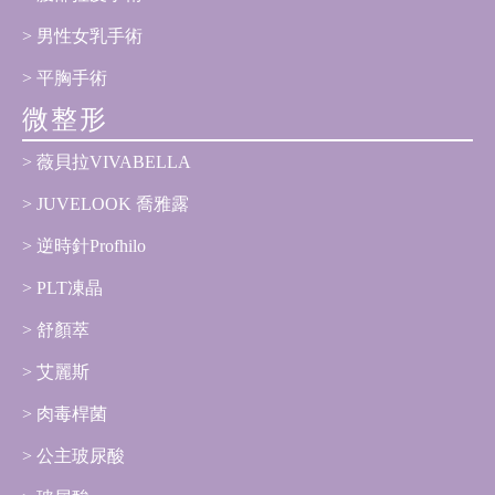
男性女乳手術
平胸手術
微整形
薇貝拉VIVABELLA
JUVELOOK 喬雅露
逆時針Profhilo
PLT凍晶
舒顏萃
艾麗斯
肉毒桿菌
公主玻尿酸