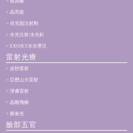
玻尿酸
晶亮瓷
倍克脂注射劑
水光注射/水光針
EXOJET水光導注
雷射光療
皮秒雷射
亞歷山大雷射
淨膚雷射
晶雕飛梭
脈衝光
臉部五官