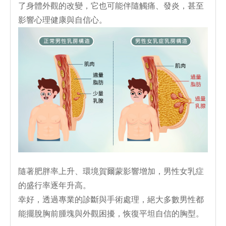
了身體外觀的改變，它也可能伴隨觸痛、發炎，甚至
影響心理健康與自信心。
隨著肥胖率上升、環境賀爾蒙影響增加，男性女乳症
的盛行率逐年升高。
幸好，透過專業的診斷與手術處理，絕大多數男性都
能擺脫胸前腫塊與外觀困擾，恢復平坦自信的胸型。