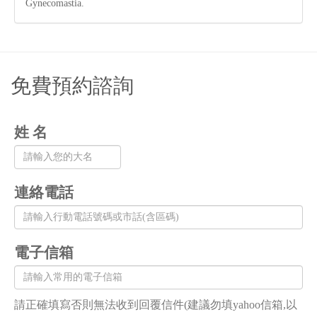
Gynecomastia.
免費預約諮詢
姓 名
連絡電話
電子信箱
請正確填寫否則無法收到回覆信件(建議勿填yahoo信箱,以