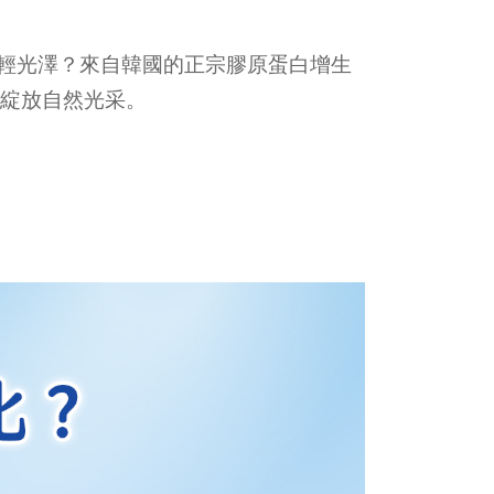
年輕光澤？來自韓國的正宗膠原蛋白增生
綻放自然光采。