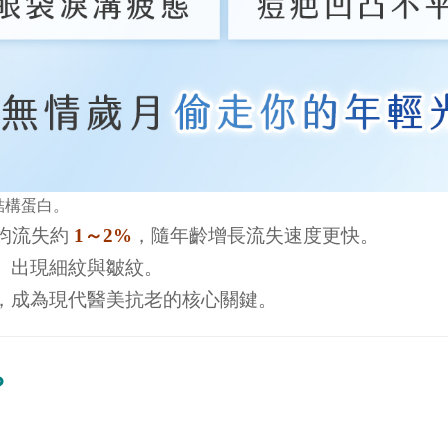
結構蛋白。
均流失約
1
～
2%
，隨年齡增長流失速度更快。
、出現細紋與皺紋。
，成為現代醫美抗老的核心關鍵。
？