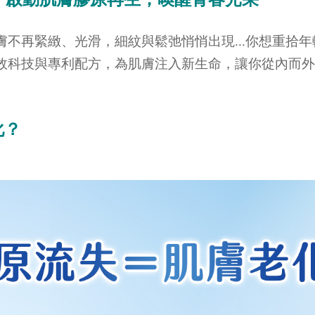
不再緊緻、光滑，細紋與鬆弛悄悄出現...你想重拾
效科技與專利配方，為肌膚注入新生命，讓你從內而外
化？