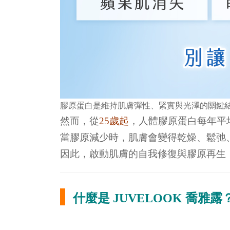
膠原蛋白是維持肌膚彈性、緊實與光澤的關鍵
然而，從
25
歲起
，人體膠原蛋白每年平
當膠原減少時，肌膚會變得乾燥、鬆弛
因此，啟動肌膚的自我修復與膠原再生
什麼是 JUVELOOK 喬雅露