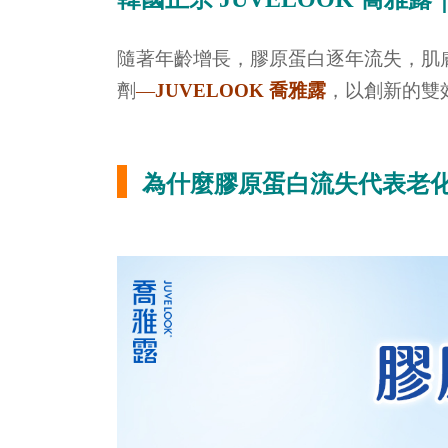
隨著年齡增長，膠原蛋白逐年流失，肌膚
劑
—
JUVELOOK 喬雅露
，以創新的雙
為什麼膠原蛋白流失代表老