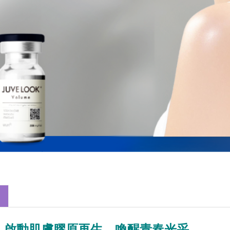
雅露｜啟動肌膚膠原再生，喚醒青春光采